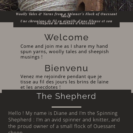
Woolly Tales & Yarns from a Spinner’s Flock of Ouessant
Sheep
Une chronique de fil en aiguille d’une fileuse et son
troupeau de moutons d’Ouessant
Welcome
Come and join me as I share my hand
spun yarns, woolly tales and sheepish
musings !
Bienvenu
Venez me rejoindre pendant que je
tisse au fil des jours les brins de laine
et les anecdotes !
The Shepherd
Hello ! My name is Diane and I’m the Spinning
Shepherd : I’m an avid spinner and knitter, and
the proud owner of a small flock of Ouessant
sheep.