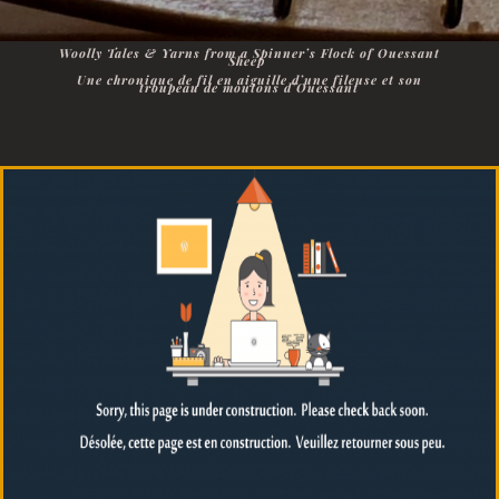
Woolly Tales & Yarns from a Spinner’s Flock of Ouessant
Sheep
Une chronique de fil en aiguille d’une fileuse et son
troupeau de moutons d’Ouessant