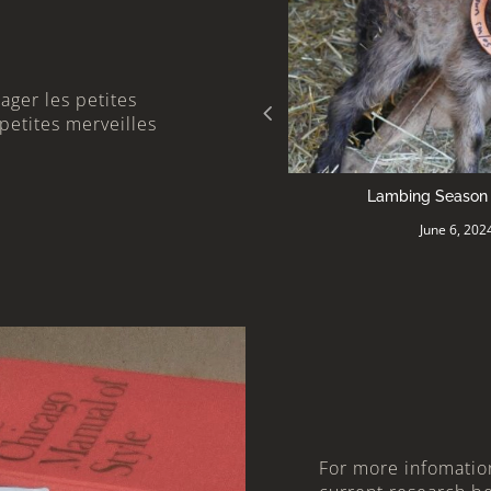
ager les petites
 petites merveilles
Lambing Season is Here!
Sheep to Sweater Sunday n°
June 6, 2024
March 24, 2
For more infomatio