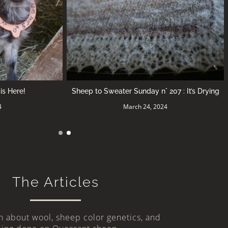
 207 : It’s Drying
Sheep to Sweater Sunday n° 206 : Ready to
Block
024
March 17, 2024
The Articles
n about wool, sheep color genetics, and