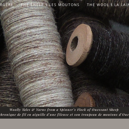
ERGÈRE
THE SHEEP § LES MOUTONS
THE WOOL § LA LAI
Woolly Tales & Yarns from a Spinner’s Flock of Ouessant Sheep
hronique de fil en aiguille d’une fileuse et son troupeau de moutons d’Ou