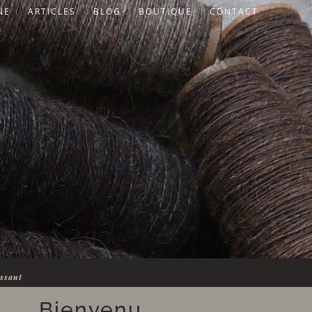
NE
ARTICLES
BLOG
BOUTIQUE
CONTACT
essant
Bienvenu