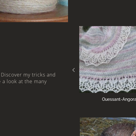
 Discover my tricks and
e a look at the many
Ouessant-Angora Shawl
DIY Blending 