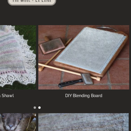
The Wool - La Laine
Board
A soft matress for Sacha