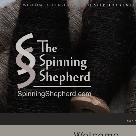
WELCOME § BIENVENUE
THE SHEPHERD § LA B
Une c
Welcome