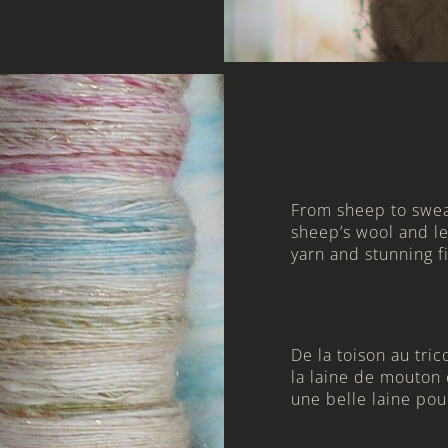
From sheep to sweat
sheep’s wool and le
yarn and stunning f
De la toison au tri
la laine de mouton 
une belle laine pour