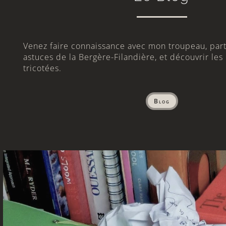
Venez faire connaissance avec mon troupeau, part
astuces de la Bergère-Filandière, et découvrir les
tricotées.
: 3 More
What’s he up to ?
Blog
March 7, 2024