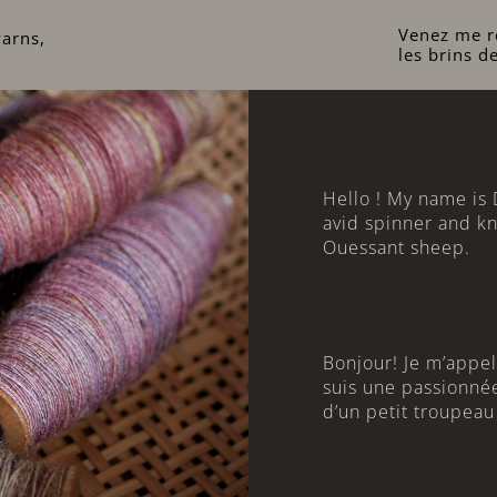
Venez me re
arns,
les brins d
Hello ! My name is 
avid spinner and kn
Ouessant sheep.
Bonjour! Je m’appell
suis une passionnée
d’un petit troupea