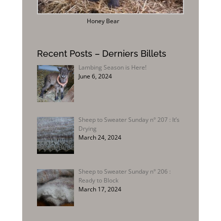
Honey Bear
Recent Posts – Derniers Billets
Lambing Season is Here!
June 6, 2024
Sheep to Sweater Sunday n° 207 : It’s
Drying
March 24, 2024
Sheep to Sweater Sunday n° 206 :
Ready to Block
March 17, 2024