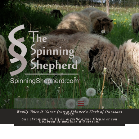
Woolly Tales & Yarns from a Spinner’s Flock of Ouessant
Sheep
Une chronique de fil en aiguille d’une fileuse et son
troupeau de moutons d’Ouessant