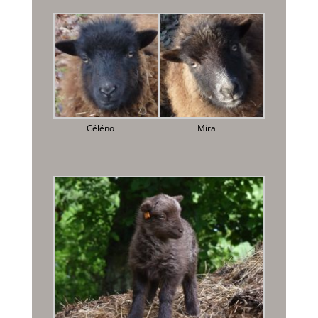
Céléno
Mira