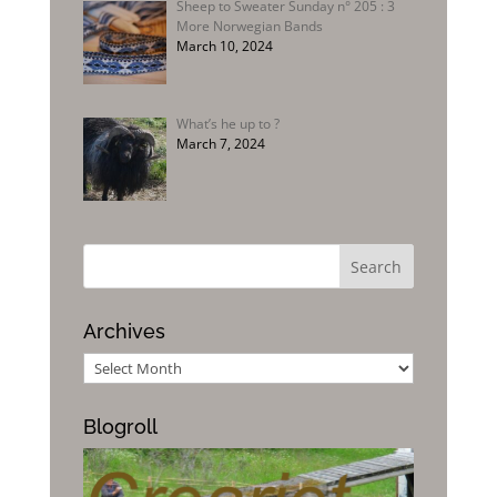
Sheep to Sweater Sunday n° 205 : 3
More Norwegian Bands
March 10, 2024
What’s he up to ?
March 7, 2024
Archives
Archives
Blogroll