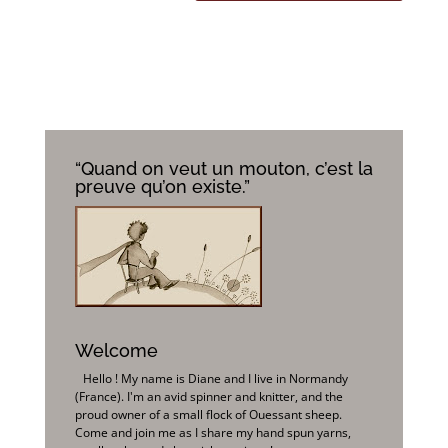
“Quand on veut un mouton, c’est la
preuve qu’on existe.”
Welcome
Hello ! My name is Diane and I live in Normandy
(France). I'm an avid spinner and knitter, and the
proud owner of a small flock of Ouessant sheep.
Come and join me as I share my hand spun yarns,