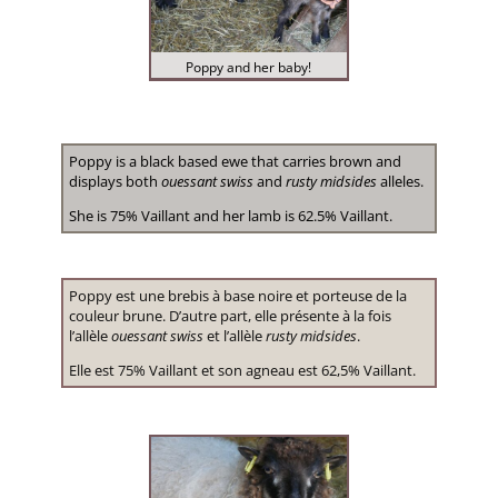
Poppy and her baby!
Poppy is a black based ewe that carries brown and
displays both
ouessant swiss
and
rusty midsides
alleles.
She is 75% Vaillant and her lamb is 62.5% Vaillant.
Poppy est une brebis à base noire et porteuse de la
couleur brune. D’autre part, elle présente à la fois
l’allèle
ouessant swiss
et l’allèle
rusty midsides
.
Elle est 75% Vaillant et son agneau est 62,5% Vaillant.