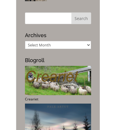
Archives
Archives
Blogroll
Creariet