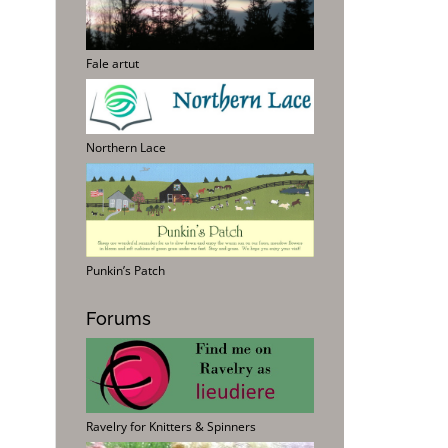
Fale artut
Northern Lace
Punkin’s Patch
Forums
Ravelry for Knitters & Spinners