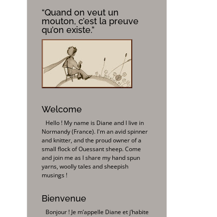
“Quand on veut un
mouton, c’est la preuve
qu’on existe.”
Welcome
Hello ! My name is Diane and I live in
Normandy (France). I'm an avid spinner
and knitter, and the proud owner of a
small flock of Ouessant sheep. Come
and join me as I share my hand spun
yarns, woolly tales and sheepish
musings !
Bienvenue
Bonjour ! Je m’appelle Diane et j’habite