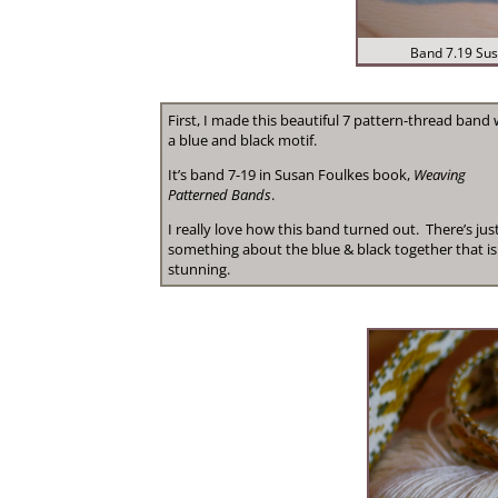
Band 7.19 Sus
First, I made this beautiful 7 pattern-thread band 
a blue and black motif.
It’s band 7-19 in Susan Foulkes book,
Weaving
Patterned Bands
.
I really love how this band turned out. There’s jus
something about the blue & black together that is
stunning.