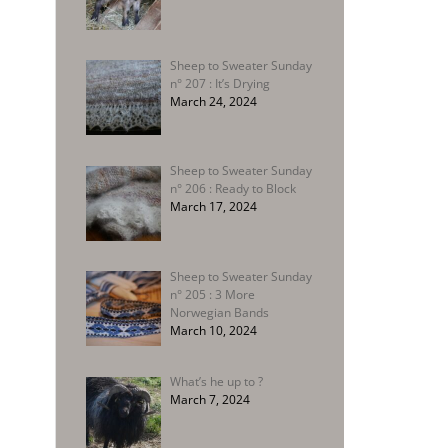
Sheep to Sweater Sunday
n° 207 : It’s Drying
March 24, 2024
Sheep to Sweater Sunday
n° 206 : Ready to Block
March 17, 2024
Sheep to Sweater Sunday
n° 205 : 3 More
Norwegian Bands
March 10, 2024
What’s he up to ?
March 7, 2024