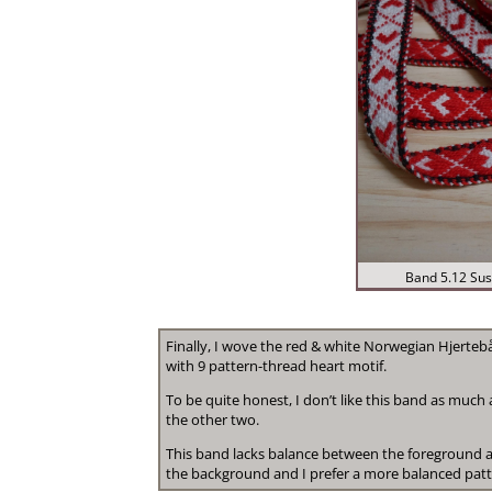
Band 5.12 Sus
Finally, I wove the red & white Norwegian Hjerte
with 9 pattern-thread heart motif.
To be quite honest, I don’t like this band as much 
the other two.
This band lacks balance between the foreground 
the background and I prefer a more balanced patt