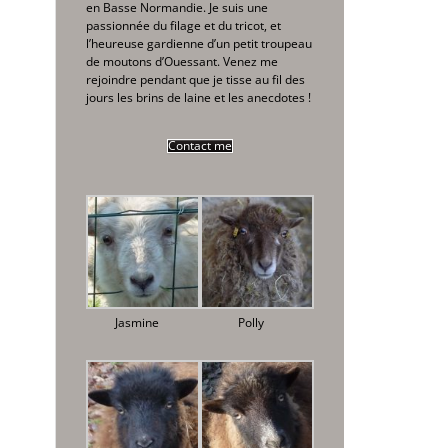
en Basse Normandie. Je suis une
passionnée du filage et du tricot, et
l’heureuse gardienne d’un petit troupeau
de moutons d’Ouessant. Venez me
rejoindre pendant que je tisse au fil des
jours les brins de laine et les anecdotes !
Contact me
Jasmine
Polly