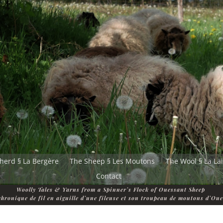
herd § La Bergère
The Sheep § Les Moutons
The Wool § La La
Contact
Woolly Tales & Yarns from a Spinner’s Flock of Ouessant Sheep
hronique de fil en aiguille d’une fileuse et son troupeau de moutons d’Ou