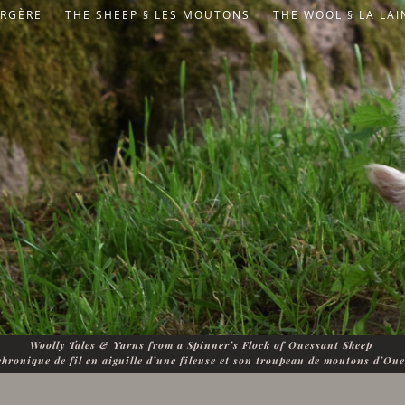
ERGÈRE
THE SHEEP § LES MOUTONS
THE WOOL § LA LAI
Woolly Tales & Yarns from a Spinner’s Flock of Ouessant Sheep
hronique de fil en aiguille d’une fileuse et son troupeau de moutons d’Ou