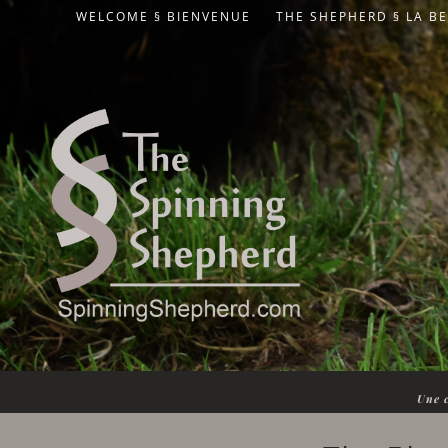
WELCOME § BIENVENUE
THE SHEPHERD § LA B
Une c