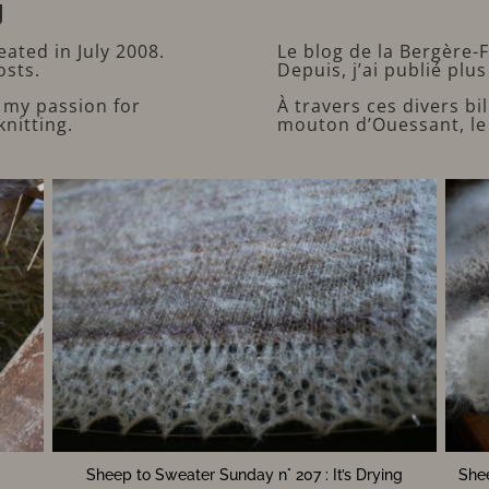
g
ated in July 2008.
Le blog de la Bergère-F
osts.
Depuis, j’ai publié plus
 my passion for
À travers ces divers bi
nitting.
mouton d’Ouessant, le tr
y n° 207 : It’s Drying
Sheep to Sweater Sunday n° 206 : Rea