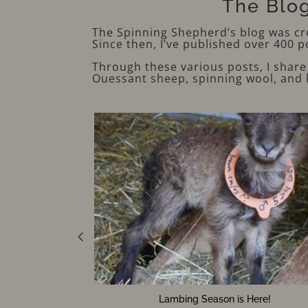
The Blo
The Spinning Shepherd’s blog was cre
Since then, I’ve published over 400 p
Through these various posts, I share
Ouessant sheep, spinning wool, and k
Lambing Season is Here!
Sheep to Sweater Sunda