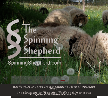
Woolly Tales & Yarns from a Spinner’s Flock of Ouessant
Sheep
Une chronique de fil en aiguille d’une fileuse et son
troupeau de moutons d’Ouessant