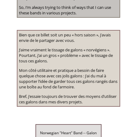
So, I’m always trying to think of ways that I can use
these bands in various projects.
Bien que ce billet soit un peu « hors saison », j’avais
envie de le partager avec vous.
J’aime vraiment le tissage de galons « norvégiens ».
Pourtant, j’ai un gros « problème » avec le tissage de
tous ces galons.
Mon côté utilitaire et pratique a besoin de faire
quelque chose avec ces jolis galons : j’ai du mal à
supporter l’idée de garder tous ces galons rangés dans
une boîte au fond de l’armoire.
Bref, j’essaie toujours de trouver des moyens d’utiliser
ces galons dans mes divers projets.
Norwegian "Heart" Band -- Galon