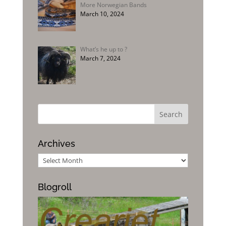
More Norwegian Bands
March 10, 2024
What’s he up to ?
March 7, 2024
Archives
Archives
Blogroll