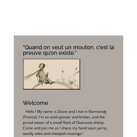
“Quand on veut un mouton, c’est la
preuve qu’on existe.”
Welcome
Hello ! My name is Diane and I live in Normandy
(France). I'm an avid spinner and knitter, and the
proud owner of a small flock of Ouessant sheep.
Come and join me as I share my hand spun yarns,
woolly tales and sheepish musings !