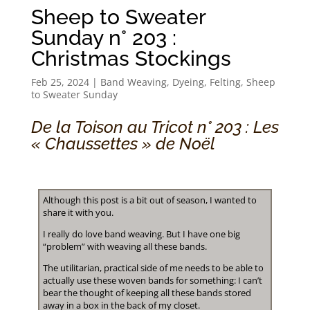
Sheep to Sweater
Sunday n° 203 :
Christmas Stockings
Feb 25, 2024
|
Band Weaving
,
Dyeing
,
Felting
,
Sheep
to Sweater Sunday
De la Toison au Tricot n° 203 : Les
« Chaussettes » de Noël
Although this post is a bit out of season, I wanted to
share it with you.
I really do love band weaving. But I have one big
“problem” with weaving all these bands.
The utilitarian, practical side of me needs to be able to
actually use these woven bands for something: I can’t
bear the thought of keeping all these bands stored
away in a box in the back of my closet.