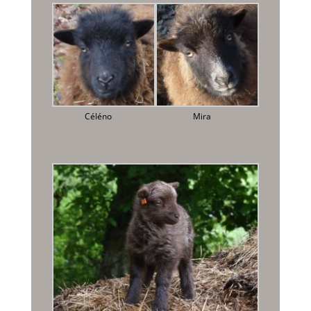
Céléno
Mira