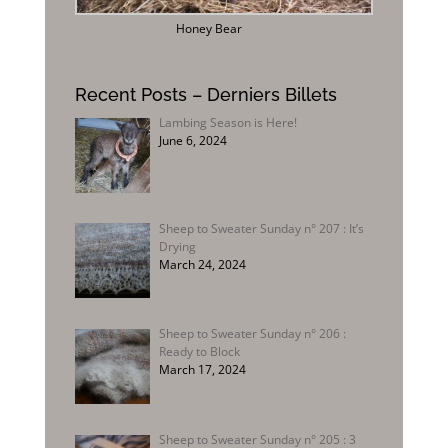
Honey Bear
Recent Posts – Derniers Billets
Lambing Season is Here!
June 6, 2024
Sheep to Sweater Sunday n° 207 : It’s
Drying
March 24, 2024
Sheep to Sweater Sunday n° 206 :
Ready to Block
March 17, 2024
Sheep to Sweater Sunday n° 205 : 3