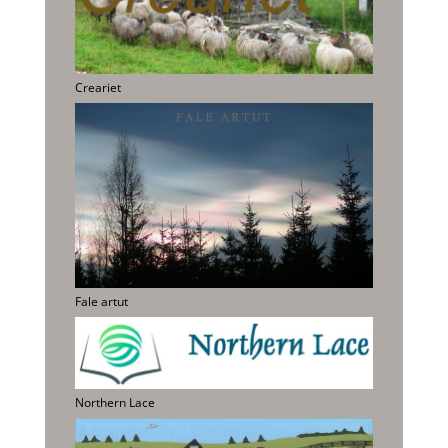
Creariet
Fale artut
Northern Lace