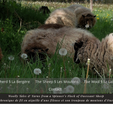
herd § La Bergère
The Sheep § Les Moutons
The Wool § La La
Contact
Woolly Tales & Yarns from a Spinner’s Flock of Ouessant Sheep
hronique de fil en aiguille d’une fileuse et son troupeau de moutons d’Ou