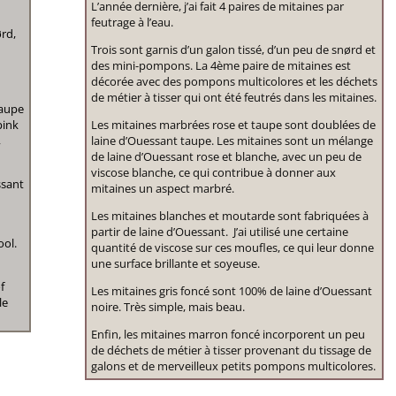
L’année dernière, j’ai fait 4 paires de mitaines par
feutrage à l’eau.
ørd,
Trois sont garnis d’un galon tissé, d’un peu de snørd et
m
des mini-pompons. La 4ème paire de mitaines est
décorée avec des pompons multicolores et les déchets
de métier à tisser qui ont été feutrés dans les mitaines.
taupe
pink
Les mitaines marbrées rose et taupe sont doublées de
,
laine d’Ouessant taupe. Les mitaines sont un mélange
de laine d’Ouessant rose et blanche, avec un peu de
viscose blanche, ce qui contribue à donner aux
ssant
mitaines un aspect marbré.
Les mitaines blanches et moutarde sont fabriquées à
partir de laine d’Ouessant. J’ai utilisé une certaine
ool.
quantité de viscose sur ces moufles, ce qui leur donne
une surface brillante et soyeuse.
f
Les mitaines gris foncé sont 100% de laine d’Ouessant
le
noire. Très simple, mais beau.
Enfin, les mitaines marron foncé incorporent un peu
de déchets de métier à tisser provenant du tissage de
galons et de merveilleux petits pompons multicolores.