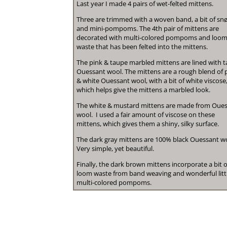
Last year I made 4 pairs of wet-felted mittens.
Three are trimmed with a woven band, a bit of sn
and mini-pompoms. The 4th pair of mittens are
decorated with multi-colored pompoms and loo
waste that has been felted into the mittens.
The pink & taupe marbled mittens are lined with 
Ouessant wool. The mittens are a rough blend of 
& white Ouessant wool, with a bit of white viscose
which helps give the mittens a marbled look.
The white & mustard mittens are made from Oue
wool. I used a fair amount of viscose on these
mittens, which gives them a shiny, silky surface.
The dark gray mittens are 100% black Ouessant w
Very simple, yet beautiful.
Finally, the dark brown mittens incorporate a bit o
loom waste from band weaving and wonderful litt
multi-colored pompoms.