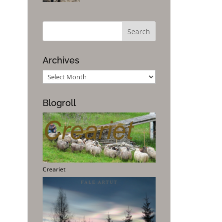
Archives
Archives
Blogroll
Creariet