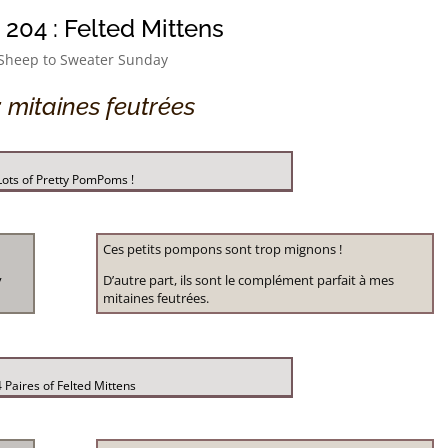
204 : Felted Mittens
Sheep to Sweater Sunday
: mitaines feutrées
Lots of Pretty PomPoms !
Ces petits pompons sont trop mignons !
y
D’autre part, ils sont le complément parfait à mes
mitaines feutrées.
4 Paires of Felted Mittens