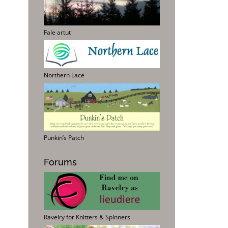
Fale artut
Northern Lace
Punkin’s Patch
Forums
Ravelry for Knitters & Spinners