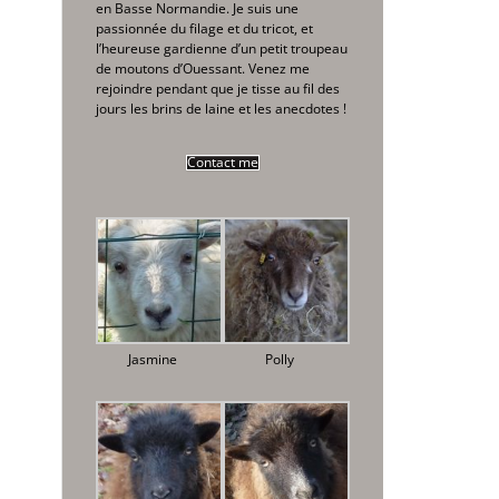
en Basse Normandie. Je suis une
passionnée du filage et du tricot, et
l’heureuse gardienne d’un petit troupeau
de moutons d’Ouessant. Venez me
rejoindre pendant que je tisse au fil des
jours les brins de laine et les anecdotes !
Contact me
Jasmine
Polly