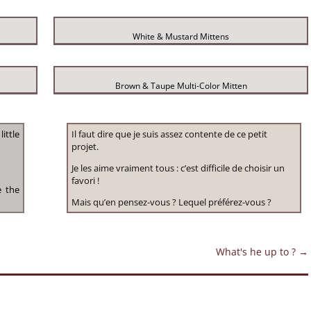
White & Mustard Mittens
Brown & Taupe Multi-Color Mitten
ittle
Il faut dire que je suis assez contente de ce petit
projet.
Je les aime vraiment tous : c’est difficile de choisir un
favori !
e the
Mais qu’en pensez-vous ? Lequel préférez-vous ?
What's he up to ?
→