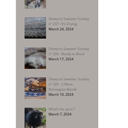
Sheep to Sweater Sunday
n° 207 : It’s Drying
March 24, 2024
Sheep to Sweater Sunday
n° 206 : Ready to Block
March 17, 2024
Sheep to Sweater Sunday
n° 205 : 3 More
Norwegian Bands
March 10, 2024
What’s he up to ?
March 7, 2024