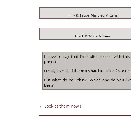
Pink & Taupe Marbled Mittens
Black & White Mittens
I have to say that I’m quite pleased with this l
project.
I really love all of them: It’s hard to pick a favorite!
But what do you think? Which one do you lik
best?
←
Look at them now !