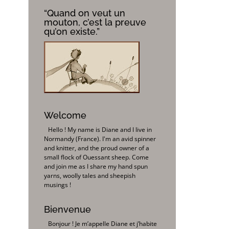
“Quand on veut un
mouton, c’est la preuve
qu’on existe.”
Welcome
Hello ! My name is Diane and I live in
Normandy (France). I'm an avid spinner
and knitter, and the proud owner of a
small flock of Ouessant sheep. Come
and join me as I share my hand spun
yarns, woolly tales and sheepish
musings !
Bienvenue
Bonjour ! Je m’appelle Diane et j’habite