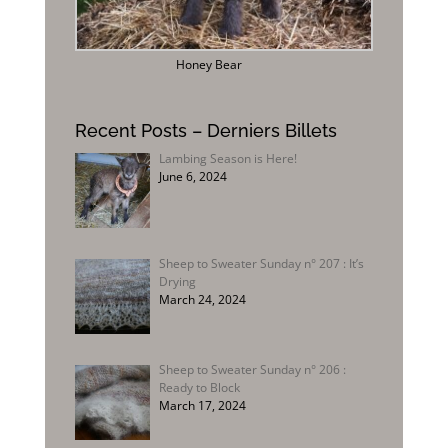
Honey Bear
Recent Posts – Derniers Billets
Lambing Season is Here!
June 6, 2024
Sheep to Sweater Sunday n° 207 : It’s
Drying
March 24, 2024
Sheep to Sweater Sunday n° 206 :
Ready to Block
March 17, 2024