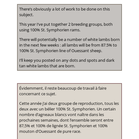
There’s obviously a lot of work to be done on this
subject.
This year I’ve put together 2 breeding groups, both
using 100% St. Symphorien rams.
There will potentially be a number of white lambs born
in the next few weeks : all lambs will be from 87.5% to
100% St. Symphorien line of Ouessant sheep.
I’ll keep you posted on any dots and spots and dark
tan white lambs that are born.
Évidemment, il reste beaucoup de travail à faire
concernant ce sujet.
Cette année j’ai deux groupe de reproduction, tous les
deux avec un bélier 100% St. Symphorien. Un certain
nombre d’agneaux blancs vont naître dans les
prochaines semaines, dont l’ensemble seront entre
87,5% et 100% de lignée St. Symphorien et 100%
mouton d’Ouessant de pure race.