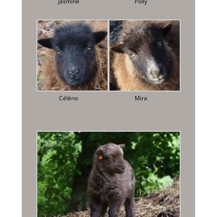
Jasmine
Polly
Céléno
Mira