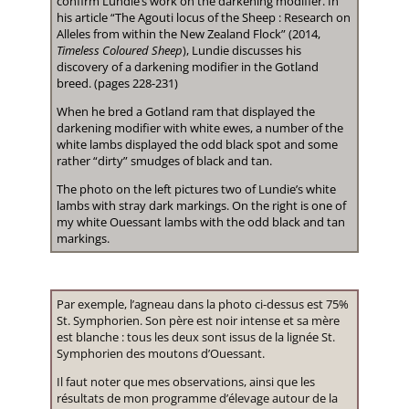
confirm Lundie’s work on the darkening modifier. In
his article “The Agouti locus of the Sheep : Research on
Alleles from within the New Zealand Flock” (2014,
Timeless Coloured Sheep
), Lundie discusses his
discovery of a darkening modifier in the Gotland
breed. (pages 228-231)
When he bred a Gotland ram that displayed the
darkening modifier with white ewes, a number of the
white lambs displayed the odd black spot and some
rather “dirty” smudges of black and tan.
The photo on the left pictures two of Lundie’s white
lambs with stray dark markings. On the right is one of
my white Ouessant lambs with the odd black and tan
markings.
Par exemple, l’agneau dans la photo ci-dessus est 75%
St. Symphorien. Son père est noir intense et sa mère
est blanche : tous les deux sont issus de la lignée St.
Symphorien des moutons d’Ouessant.
Il faut noter que mes observations, ainsi que les
résultats de mon programme d’élevage autour de la