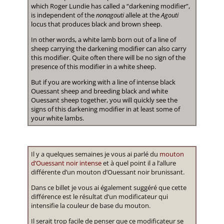
which Roger Lundie has called a “darkening modifier”,
is independent of the
nonagouti
allele at the
Agouti
locus that produces black and brown sheep.
In other words, a white lamb born out of a line of
sheep carrying the darkening modifier can also carry
this modifier. Quite often there will be no sign of the
presence of this modifier in a white sheep.
But if you are working with a line of intense black
Ouessant sheep and breeding black and white
Ouessant sheep together, you will quickly see the
signs of this darkening modifier in at least some of
your white lambs.
Il y a quelques semaines je vous ai parlé du
mouton
d’Ouessant noir intense
et à quel point il a l’allure
différente d’un mouton d’Ouessant noir brunissant.
Dans ce billet je vous ai également suggéré que cette
différence est le résultat d’un modificateur qui
intensifie la couleur de base du mouton.
Il serait trop facile de penser que ce modificateur se