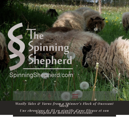
Woolly Tales & Yarns from a Spinner’s Flock of Ouessant
Sheep
Une chronique de fil en aiguille d’une fileuse et son
troupeau de moutons d’Ouessant