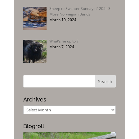
Sheep to Sweater Sunday n° 205 : 3
More Norwegian Bands
March 10, 2024
What’s he up to ?
March 7, 2024
Archives
Archives
Blogroll