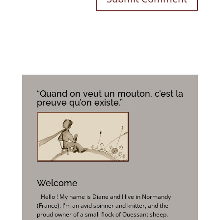
“Quand on veut un mouton, c’est la
preuve qu’on existe.”
Welcome
Hello ! My name is Diane and I live in Normandy
(France). I'm an avid spinner and knitter, and the
proud owner of a small flock of Ouessant sheep.