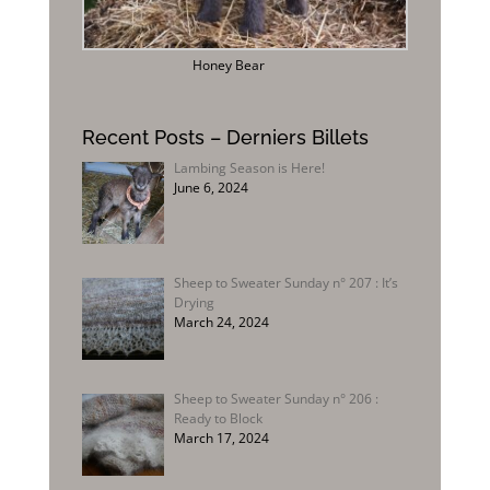
Honey Bear
Recent Posts – Derniers Billets
Lambing Season is Here!
June 6, 2024
Sheep to Sweater Sunday n° 207 : It’s
Drying
March 24, 2024
Sheep to Sweater Sunday n° 206 :
Ready to Block
March 17, 2024