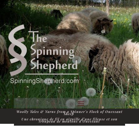
Woolly Tales & Yarns from a Spinner’s Flock of Ouessant
Sheep
Une chronique de fil en aiguille d’une fileuse et son
troupeau de moutons d’Ouessant