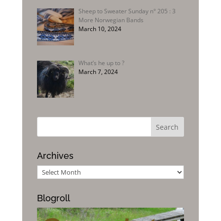
Sheep to Sweater Sunday n° 205 : 3
More Norwegian Bands
March 10, 2024
What’s he up to ?
March 7, 2024
Archives
Archives
Blogroll