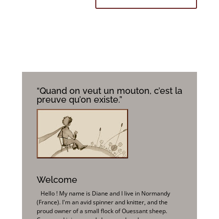
“Quand on veut un mouton, c’est la
preuve qu’on existe.”
Welcome
Hello ! My name is Diane and I live in Normandy
(France). I'm an avid spinner and knitter, and the
proud owner of a small flock of Ouessant sheep.