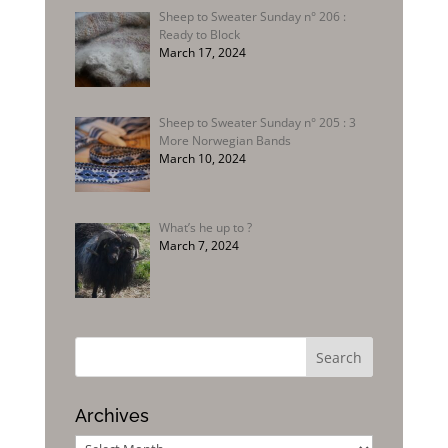
Sheep to Sweater Sunday n° 206 :
Ready to Block
March 17, 2024
Sheep to Sweater Sunday n° 205 : 3
More Norwegian Bands
March 10, 2024
What’s he up to ?
March 7, 2024
Archives
Archives