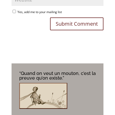
Yes, add me to your mailing list
“Quand on veut un mouton, c’est la
preuve qu’on existe.”