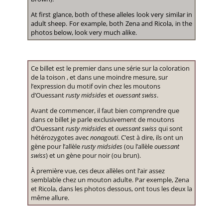
At first glance, both of these alleles look very similar in
adult sheep. For example, both Zena and Ricola, in the
photos below, look very much alike.
Ce billet est le premier dans une série sur la coloration
de la toison , et dans une moindre mesure, sur
l’expression du motif ovin chez les moutons
d’Ouessant
rusty midsides
et
ouessant swiss
.
Avant de commencer, il faut bien comprendre que
dans ce billet je parle exclusivement de moutons
d’Ouessant
rusty midsides
et
ouessant swiss
qui sont
hétérozygotes avec
nonagouti
. C’est à dire, ils ont un
gène pour l’allèle
rusty midsides
(ou l’allèle
ouessant
swiss
) et un gène pour noir (ou brun).
À première vue, ces deux allèles ont l’air assez
semblable chez un mouton adulte. Par exemple, Zena
et Ricola, dans les photos dessous, ont tous les deux la
même allure.