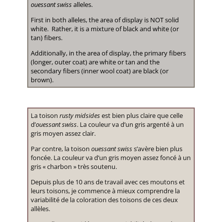
ouessant swiss
alleles.
First in both alleles, the area of display is NOT solid
white. Rather, it is a mixture of black and white (or
tan) fibers.
Additionally, in the area of display, the primary fibers
(longer, outer coat) are white or tan and the
secondary fibers (inner wool coat) are black (or
brown).
La toison
rusty midsides
est bien plus claire que celle
d’
ouessant swiss
. La couleur va d’un gris argenté à un
gris moyen assez clair.
Par contre, la toison
ouessant swiss
s’avère bien plus
foncée. La couleur va d’un gris moyen assez foncé à un
gris « charbon » très soutenu.
Depuis plus de 10 ans de travail avec ces moutons et
leurs toisons, je commence à mieux comprendre la
variabilité de la coloration des toisons de ces deux
allèles.