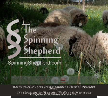
Woolly Tales & Yarns from a Spinner’s Flock of Ouessant
Sheep
Une chronique de fil en aiguille d’une fileuse et son
troupeau de moutons d’Ouessant