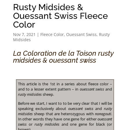
Rusty Midsides &
Ouessant Swiss Fleece
Color
Nov 7, 2021
|
Fleece Color
,
Ouessant Swiss
,
Rusty
Midsides
La Coloration de la Toison rusty
midsides & ouessant swiss
This article is the 1st in a series about fleece color –
and to a lesser extent pattern – in
ouessant swiss
and
rusty midsides
sheep.
Before we start, I want to to be very clear that I will be
speaking exclusively about
ouessant swiss
and
rusty
midsides
sheep that are heterozygous with
nonagouti
.
In other words they have one gene for either
ouessant
swiss
or
rusty midsides
and one gene for black (or
brown).