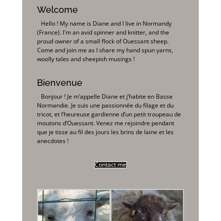
Welcome
Hello ! My name is Diane and I live in Normandy
(France). I'm an avid spinner and knitter, and the
proud owner of a small flock of Ouessant sheep.
Come and join me as I share my hand spun yarns,
woolly tales and sheepish musings !
Bienvenue
Bonjour ! Je m’appelle Diane et j’habite en Basse
Normandie. Je suis une passionnée du filage et du
tricot, et l’heureuse gardienne d’un petit troupeau de
moutons d’Ouessant. Venez me rejoindre pendant
que je tisse au fil des jours les brins de laine et les
anecdotes !
Contact me