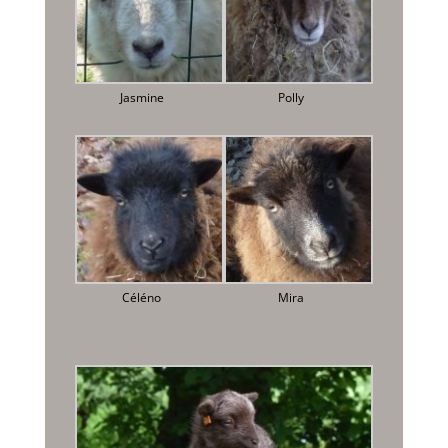
Jasmine
Polly
Céléno
Mira