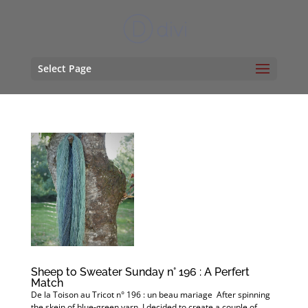
Select Page
Sheep to Sweater Sunday n° 196 : A Perfert
Match
De la Toison au Tricot n° 196 : un beau mariage After spinning
the skein of blue-green yarn, I decided to create a couple of