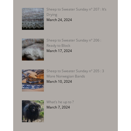
Sheep to Sweater Sunday n° 207 : It’s
Drying
March 24, 2024
Sheep to Sweater Sunday n° 206 :
Ready to Block
March 17, 2024
Sheep to Sweater Sunday n° 205 : 3
More Norwegian Bands
March 10, 2024
What’s he up to ?
March 7, 2024