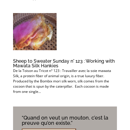
Sheep to Sweater Sunday n° 123 : Working with
Mawata Silk Hankies
De la Toison au Tricot n° 123 : Travailler avec la soie mawata
Silk, a protein fiber of animal origin, is a true luxury fiber.
Produced by the Bombix mori silk worn, silk comes from the
cocoon that is spun by the caterpillar. Each cocoon is made
from one single...
“Quand on veut un mouton, c’est la
preuve qu’on existe.”