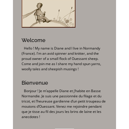
Welcome
Hello ! My name is Diane and I live in Normandy
(France). I'm an avid spinner and knitter, and the
proud owner of a small flock of Ouessant sheep.
Come and join me as I share my hand spun yarns,
woolly tales and sheepish musings !
Bienvenue
Bonjour ! Je m’appelle Diane et j’habite en Basse
Normandie. Je suis une passionnée du filage et du
tricot, et l’heureuse gardienne d’un petit troupeau de
moutons d’Ouessant. Venez me rejoindre pendant
que je tisse au fil des jours les brins de laine et les
anecdotes !