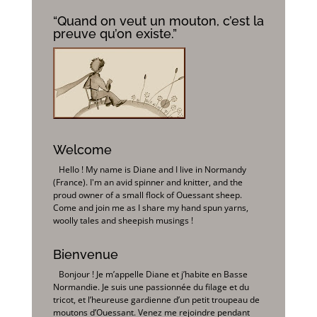
“Quand on veut un mouton, c’est la
preuve qu’on existe.”
Welcome
Hello ! My name is Diane and I live in Normandy
(France). I'm an avid spinner and knitter, and the
proud owner of a small flock of Ouessant sheep.
Come and join me as I share my hand spun yarns,
woolly tales and sheepish musings !
Bienvenue
Bonjour ! Je m’appelle Diane et j’habite en Basse
Normandie. Je suis une passionnée du filage et du
tricot, et l’heureuse gardienne d’un petit troupeau de
moutons d’Ouessant. Venez me rejoindre pendant