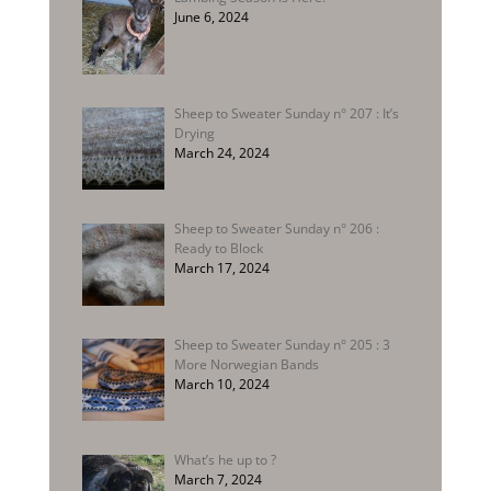
June 6, 2024
Sheep to Sweater Sunday n° 207 : It’s
Drying
March 24, 2024
Sheep to Sweater Sunday n° 206 :
Ready to Block
March 17, 2024
Sheep to Sweater Sunday n° 205 : 3
More Norwegian Bands
March 10, 2024
What’s he up to ?
March 7, 2024