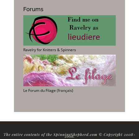
Forums
Ravelry for Knitters & Spinners
Le Forum du Filage (français)
The entire contents of the SpinningShepherd.com © Copyright 2008-
2026
.