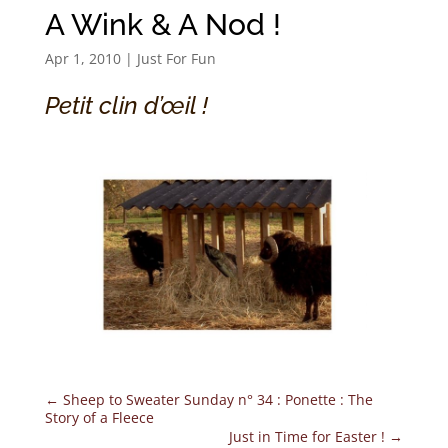
A Wink & A Nod !
Apr 1, 2010
|
Just For Fun
Petit clin d’œil !
←
Sheep to Sweater Sunday n° 34 : Ponette : The
Story of a Fleece
Just in Time for Easter !
→