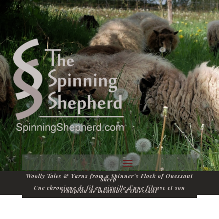
Woolly Tales & Yarns from a Spinner’s Flock of Ouessant
Sheep
Une chronique de fil en aiguille d’une fileuse et son
troupeau de moutons d’Ouessant