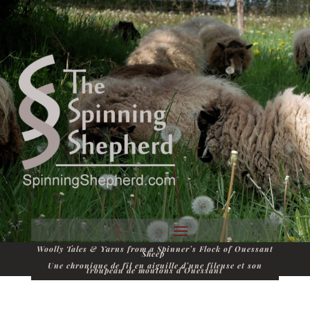
Woolly Tales & Yarns from a Spinner’s Flock of Ouessant
Sheep
Une chronique de fil en aiguille d’une fileuse et son
troupeau de moutons d’Ouessant