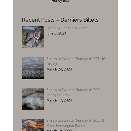
Honey Bear
Recent Posts – Derniers Billets
Lambing Season is Here!
June 6, 2024
Sheep to Sweater Sunday n° 207 : It’s
Drying
March 24, 2024
Sheep to Sweater Sunday n° 206 :
Ready to Block
March 17, 2024
Sheep to Sweater Sunday n° 205 : 3
More Norwegian Bands
March 10, 2024