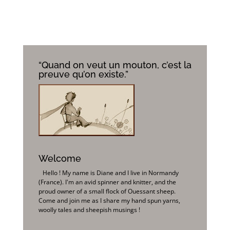
“Quand on veut un mouton, c’est la
preuve qu’on existe.”
Welcome
Hello ! My name is Diane and I live in Normandy
(France). I'm an avid spinner and knitter, and the
proud owner of a small flock of Ouessant sheep.
Come and join me as I share my hand spun yarns,
woolly tales and sheepish musings !