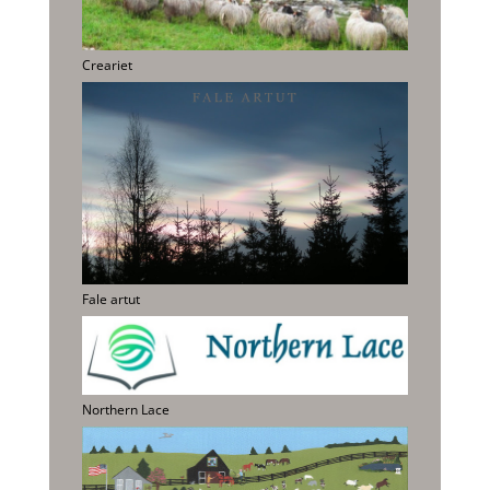
Creariet
Fale artut
Northern Lace