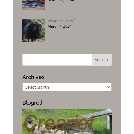
What’s he up to ?
March 7, 2024
Archives
Archives
Blogroll