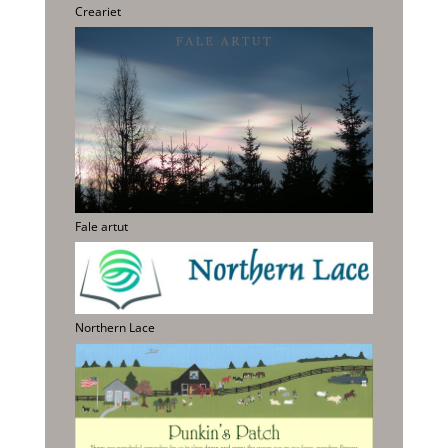
Creariet
Fale artut
Northern Lace