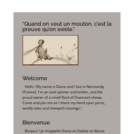
“Quand on veut un mouton, c’est la
preuve qu’on existe.”
Welcome
Hello ! My name is Diane and I live in Normandy
(France). I'm an avid spinner and knitter, and the
proud owner of a small flock of Ouessant sheep.
Come and join me as I share my hand spun yarns,
woolly tales and sheepish musings !
Bienvenue
Bonjour ! Je m’appelle Diane et j’habite en Basse