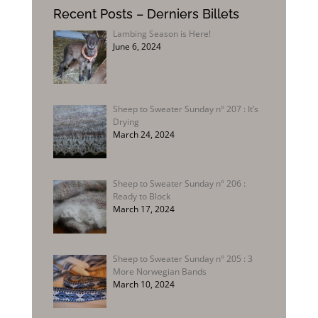
Recent Posts – Derniers Billets
Lambing Season is Here!
June 6, 2024
Sheep to Sweater Sunday n° 207 : It’s
Drying
March 24, 2024
Sheep to Sweater Sunday n° 206 :
Ready to Block
March 17, 2024
Sheep to Sweater Sunday n° 205 : 3
More Norwegian Bands
March 10, 2024