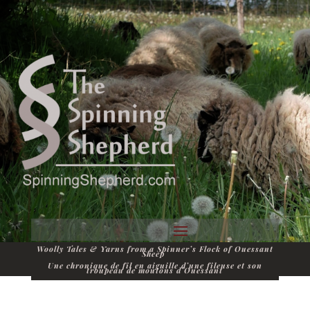
Woolly Tales & Yarns from a Spinner’s Flock of Ouessant
Sheep
Une chronique de fil en aiguille d’une fileuse et son
troupeau de moutons d’Ouessant