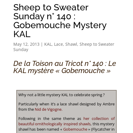
Sheep to Sweater
Sunday n° 140 :
Gobemouche Mystery
KAL
May 12, 2013
|
KAL
,
Lace
,
Shawl
,
Sheep to Sweater
Sunday
De la Toison au Tricot n° 140 : Le
KAL mystère « Gobemouche »
Why not a little mystery KAL to celebrate spring ?
Particularly when it’s a lace shawl designed by Ambre
from the
Nid de Vigogne.
Following in the same theme as
her collection of
beautiful ornithologically inspired shawls
, this mystery
shawl has been named «
Gobemouche
» (Flycatcher in