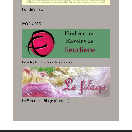
Punkin’s Patch
Forums
Ravelry for Knitters & Spinners
Le Forum du Filage (français)