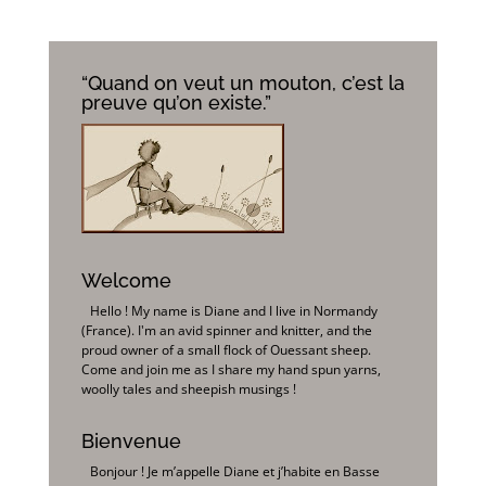
“Quand on veut un mouton, c’est la
preuve qu’on existe.”
Welcome
Hello ! My name is Diane and I live in Normandy
(France). I'm an avid spinner and knitter, and the
proud owner of a small flock of Ouessant sheep.
Come and join me as I share my hand spun yarns,
woolly tales and sheepish musings !
Bienvenue
Bonjour ! Je m’appelle Diane et j’habite en Basse