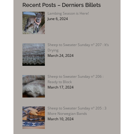
Recent Posts – Derniers Billets
Lambing Season is Here!
June 6, 2024
Sheep to Sweater Sunday n° 207 : It’s
Drying
March 24, 2024
Sheep to Sweater Sunday n° 206 :
Ready to Block
March 17, 2024
Sheep to Sweater Sunday n° 205 : 3
More Norwegian Bands
March 10, 2024