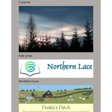
Creariet
Fale artut
Northern Lace