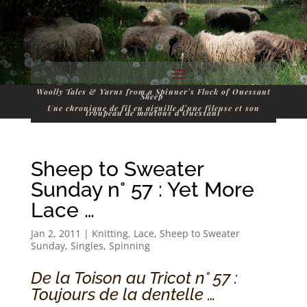
Woolly Tales & Yarns from a Spinner’s Flock of Ouessant
Sheep
Une chronique de fil en aiguille d’une fileuse et son
troupeau de moutons d’Ouessant
Sheep to Sweater
Sunday n° 57 : Yet More
Lace …
Jan 2, 2011
|
Knitting
,
Lace
,
Sheep to Sweater
Sunday
,
Singles
,
Spinning
De la Toison au Tricot n° 57 :
Toujours de la dentelle …