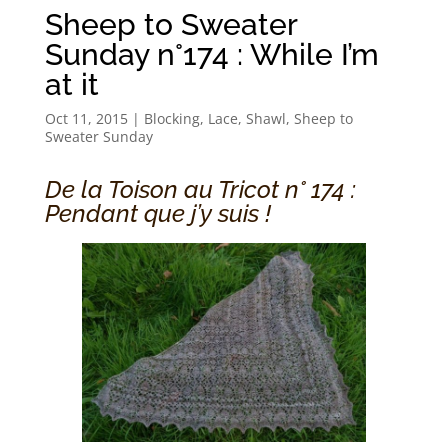
Sheep to Sweater
Sunday n°174 : While I’m
at it
Oct 11, 2015
|
Blocking
,
Lace
,
Shawl
,
Sheep to
Sweater Sunday
De la Toison au Tricot n° 174 :
Pendant que j’y suis !