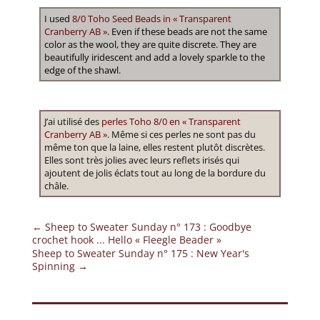
I used
8/0 Toho Seed Beads in « Transparent
Cranberry AB »
. Even if these beads are not the same
color as the wool, they are quite discrete. They are
beautifully iridescent and add a lovely sparkle to the
edge of the shawl.
J’ai utilisé des
perles Toho 8/0 en « Transparent
Cranberry AB »
. Même si ces perles ne sont pas du
même ton que la laine, elles restent plutôt discrètes.
Elles sont très jolies avec leurs reflets irisés qui
ajoutent de jolis éclats tout au long de la bordure du
châle.
←
Sheep to Sweater Sunday n° 173 : Goodbye
crochet hook ... Hello « Fleegle Beader »
Sheep to Sweater Sunday n° 175 : New Year's
Spinning
→