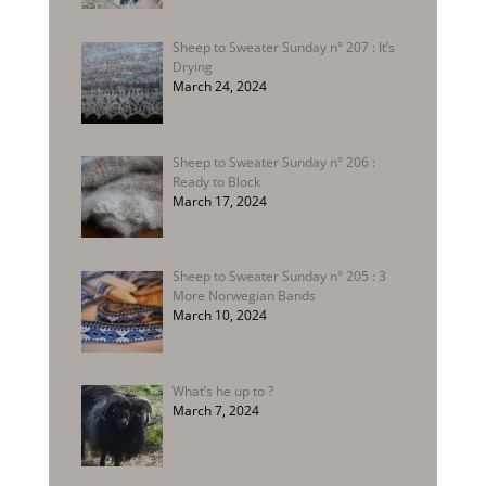
Sheep to Sweater Sunday n° 207 : It’s
Drying
March 24, 2024
Sheep to Sweater Sunday n° 206 :
Ready to Block
March 17, 2024
Sheep to Sweater Sunday n° 205 : 3
More Norwegian Bands
March 10, 2024
What’s he up to ?
March 7, 2024