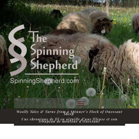
Woolly Tales & Yarns from a Spinner’s Flock of Ouessant
Sheep
Une chronique de fil en aiguille d’une fileuse et son
troupeau de moutons d’Ouessant