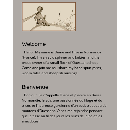
Welcome
Hello ! My name is Diane and I live in Normandy
(France). I'm an avid spinner and knitter, and the
proud owner of a small flock of Ouessant sheep.
Come and join me as I share my hand spun yarns,
woolly tales and sheepish musings !
Bienvenue
Bonjour ! Je m’appelle Diane et j’habite en Basse
Normandie. Je suis une passionnée du filage et du
tricot, et l’heureuse gardienne d’un petit troupeau de
moutons d’Ouessant. Venez me rejoindre pendant
que je tisse au fil des jours les brins de laine et les
anecdotes !