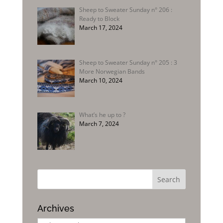
Sheep to Sweater Sunday n° 206 :
Ready to Block
March 17, 2024
Sheep to Sweater Sunday n° 205 : 3
More Norwegian Bands
March 10, 2024
What’s he up to ?
March 7, 2024
Archives
Archives