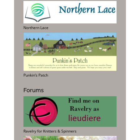
Northern Lace
Punkin’s Patch
Forums
Ravelry for Knitters & Spinners