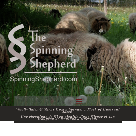
Woolly Tales & Yarns from a Spinner’s Flock of Ouessant
Sheep
Une chronique de fil en aiguille d’une fileuse et son
troupeau de moutons d’Ouessant