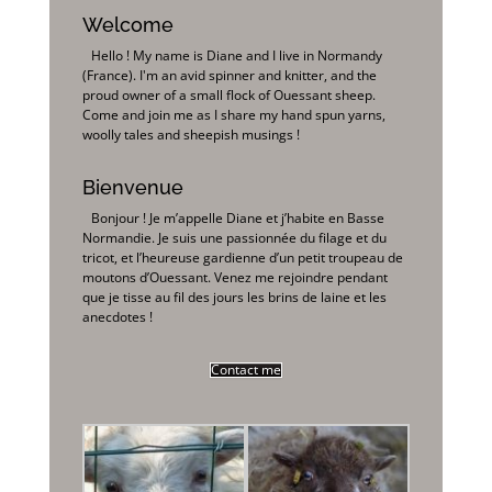
Welcome
Hello ! My name is Diane and I live in Normandy
(France). I'm an avid spinner and knitter, and the
proud owner of a small flock of Ouessant sheep.
Come and join me as I share my hand spun yarns,
woolly tales and sheepish musings !
Bienvenue
Bonjour ! Je m’appelle Diane et j’habite en Basse
Normandie. Je suis une passionnée du filage et du
tricot, et l’heureuse gardienne d’un petit troupeau de
moutons d’Ouessant. Venez me rejoindre pendant
que je tisse au fil des jours les brins de laine et les
anecdotes !
Contact me