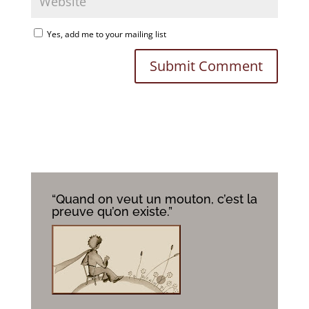
Yes, add me to your mailing list
“Quand on veut un mouton, c’est la
preuve qu’on existe.”