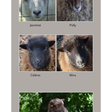
Jasmine
Polly
Céléno
Mira