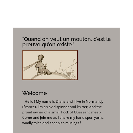
“Quand on veut un mouton, c’est la
preuve qu’on existe.”
Welcome
Hello ! My name is Diane and I live in Normandy
(France). I'm an avid spinner and knitter, and the
proud owner of a small flock of Ouessant sheep.
Come and join me as I share my hand spun yarns,
woolly tales and sheepish musings !