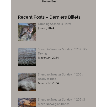
Honey Bear
Recent Posts – Derniers Billets
Lambing Season is Here!
June 6, 2024
Sheep to Sweater Sunday n° 207 : It’s
Drying
March 24, 2024
Sheep to Sweater Sunday n° 206 :
Ready to Block
March 17, 2024
Sheep to Sweater Sunday n° 205 : 3
More Norwegian Bands