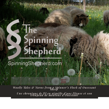
Woolly Tales & Yarns from a Spinner’s Flock of Ouessant
Sheep
Une chronique de fil en aiguille d’une fileuse et son
troupeau de moutons d’Ouessant