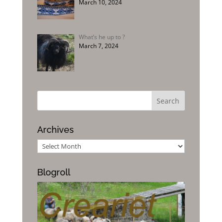
March 10, 2024
What’s he up to ?
March 7, 2024
Archives
Archives
Blogroll