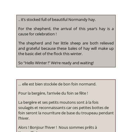
.. it’s stocked full of beautiful Normandy hay.
For the shepherd, the arrival of this year’s hay is a
cause for celebration !
The shepherd and her little sheep are both relieved
and grateful because these bales of hay will make up
the basic diet of the flock this winter.
So “Hello Winter !” We’re ready and waiting!
… elle est bien stockée de bon foin normand.
Pour la bergère, l’arrivée du foin se fête !
La bergère et ses petits moutons sont à la fois
soulagés et reconnaissants car ces petites bottes de
foin seront la nourriture de base du troupeau pendant
l’hiver.
Alors ! Bonjour l’hiver ! Nous sommes prêts à