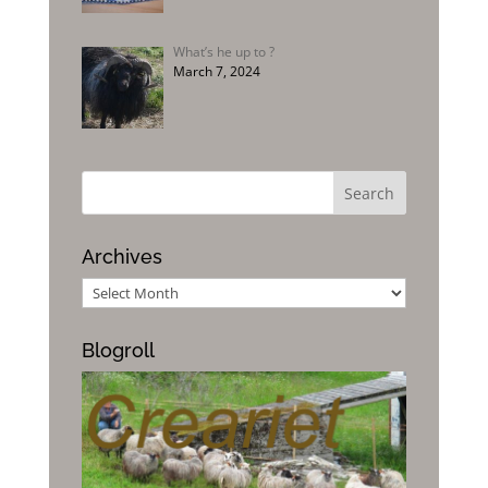
What’s he up to ?
March 7, 2024
Archives
Archives
Blogroll