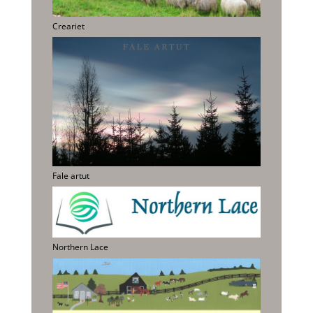
Creariet
Fale artut
Northern Lace