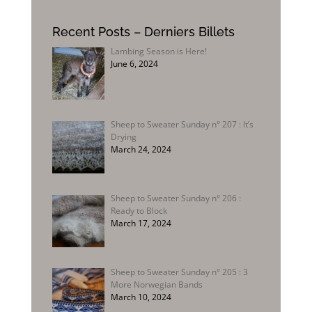
Recent Posts – Derniers Billets
Lambing Season is Here!
June 6, 2024
Sheep to Sweater Sunday n° 207 : It’s
Drying
March 24, 2024
Sheep to Sweater Sunday n° 206 :
Ready to Block
March 17, 2024
Sheep to Sweater Sunday n° 205 : 3
More Norwegian Bands
March 10, 2024