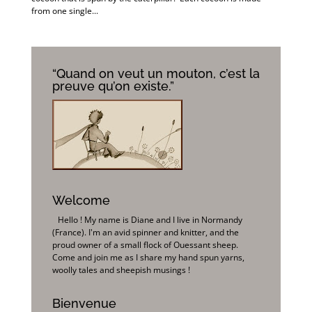
from one single...
“Quand on veut un mouton, c’est la
preuve qu’on existe.”
Welcome
Hello ! My name is Diane and I live in Normandy
(France). I'm an avid spinner and knitter, and the
proud owner of a small flock of Ouessant sheep.
Come and join me as I share my hand spun yarns,
woolly tales and sheepish musings !
Bienvenue