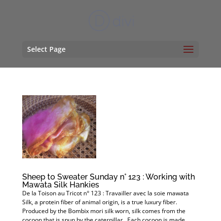
Select Page
Sheep to Sweater Sunday n° 123 : Working with
Mawata Silk Hankies
De la Toison au Tricot n° 123 : Travailler avec la soie mawata
Silk, a protein fiber of animal origin, is a true luxury fiber.
Produced by the Bombix mori silk worn, silk comes from the
cocoon that is spun by the caterpillar. Each cocoon is made