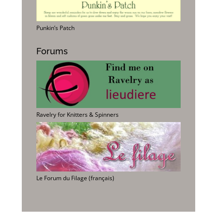
Punkin’s Patch
Forums
Ravelry for Knitters & Spinners
Le Forum du Filage (français)